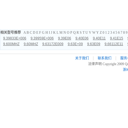
相关型号推荐
A
B
C
D
E
F
G
H
I
J
K
L
M
N
O
P
Q
R
S
T
U
V
W
Y
Z
0
1
2
3
4
5
6
7
8
9
9.39833E+006
9.39959E+006
9.39E06
9.40E06
9.40E11
9.41E15
9.600MHZ
9.60MHZ
9.63172E009
9.63E+09
9.63E09
9.66112E11
关于我们
联系我们
服务
法律声明 Copyright 2009 Qoo
浙I